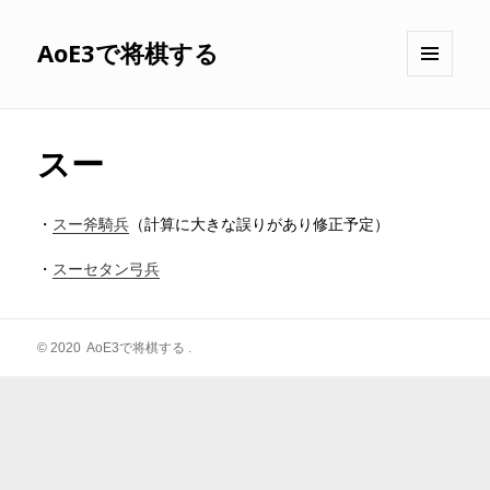
AoE3で将棋する
メニュ
ーとウ
ィジェ
ット
スー
・
スー斧騎兵
（計算に大きな誤りがあり修正予定）
・
スーセタン弓兵
© 2020
AoE3で将棋する
.