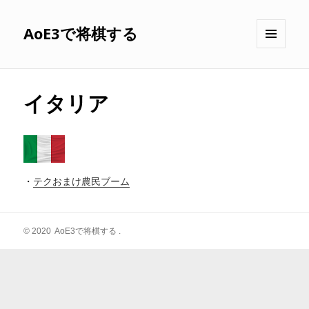
AoE3で将棋する
メニュ
ーとウ
ィジェ
ット
イタリア
・
テクおまけ農民ブーム
© 2020
AoE3で将棋する
.