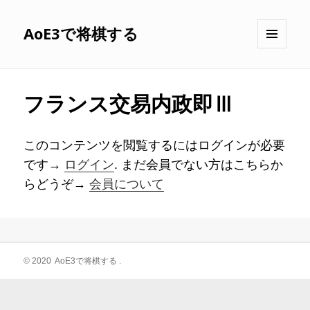
AoE3で将棋する
メニュ
ーとウ
ィジェ
ット
フランス交易内政即Ⅲ
このコンテンツを閲覧するにはログインが必要
です→
ログイン
. まだ会員でない方はこちらか
らどうぞ→
会員について
投
© 2020
AoE3で将棋する
.
稿
ナ
ビ