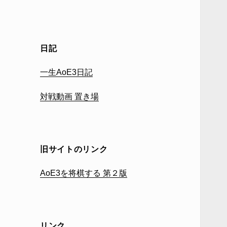
日記
一生AoE3日記
対戦動画 置き場
旧サイトのリンク
AoE3を将棋する 第２版
リンク