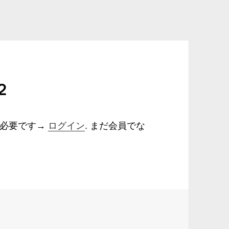
２
が必要です→
ログイン
. まだ会員でな