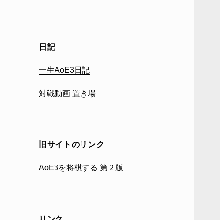
日記
一生AoE3日記
対戦動画 置き場
旧サイトのリンク
AoE3を将棋する 第２版
リンク